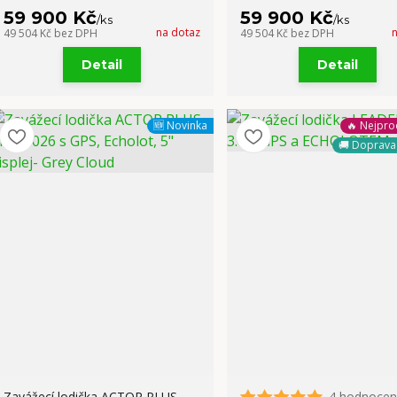
59 900 Kč
59 900 Kč
/
ks
/
ks
na dotaz
49 504 Kč
bez DPH
49 504 Kč
bez DPH
Detail
Detail
🆕 Novinka
🔥 Nejpro
🚚 Doprav
Zavážecí lodička ACTOR PLUS
4 hodnocen