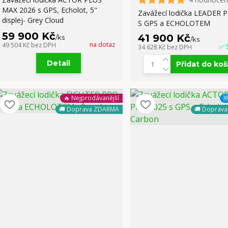
MAX 2026 s GPS, Echolot, 5"
Zavážecí lodička LEADER P
displej- Grey Cloud
S GPS a ECHOLOTEM
59 900 Kč
41 900 Kč
/
ks
/
ks
na dotaz
49 504 Kč
bez DPH
✅ 
34 628 Kč
bez DPH
Detail
Přidat do koš
🔥 Nejprodávanější

🚚 Doprava ZDARMA
🚚 Doprav