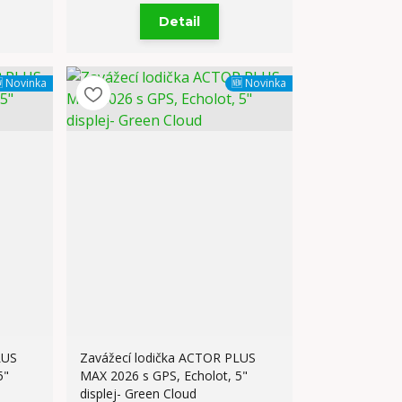
Detail
 Novinka
🆕 Novinka
LUS
Zavážecí lodička ACTOR PLUS
5"
MAX 2026 s GPS, Echolot, 5"
displej- Green Cloud