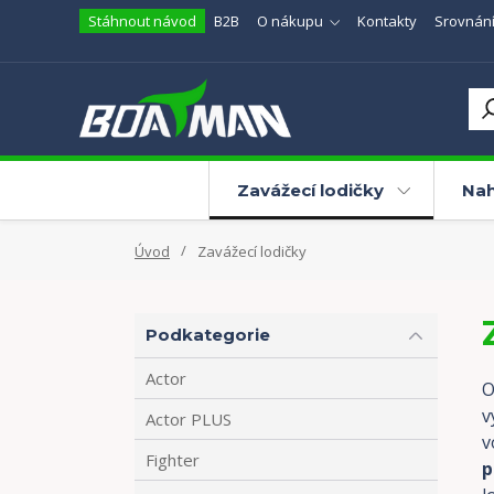
Stáhnout návod
B2B
O nákupu
Kontakty
Srovnání
Zavážecí lodičky
Nah
Úvod
Zavážecí lodičky
Podkategorie
Actor
O
v
Actor PLUS
v
Fighter
p