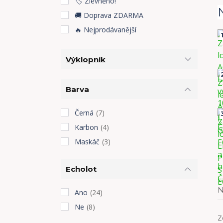
🏷️ Zlevněno!
🚚 Doprava ZDARMA
🔥 Nejprodávanější
1
Výklopník
Barva
Černá
(7)
Karbon
(4)
Maskáč
(3)
Echolot
N
Ano
(24)
Ne
(8)
Z