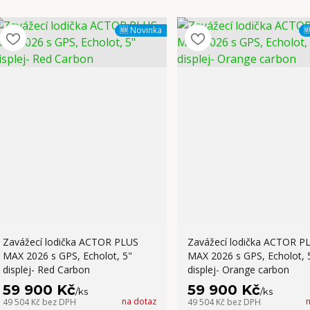
🆕 Novinka

Zavážecí lodička ACTOR PLUS
Zavážecí lodička ACTOR P
MAX 2026 s GPS, Echolot, 5"
MAX 2026 s GPS, Echolot, 
displej- Red Carbon
displej- Orange carbon
59 900 Kč
59 900 Kč
/
ks
/
ks
na dotaz
49 504 Kč
bez DPH
49 504 Kč
bez DPH