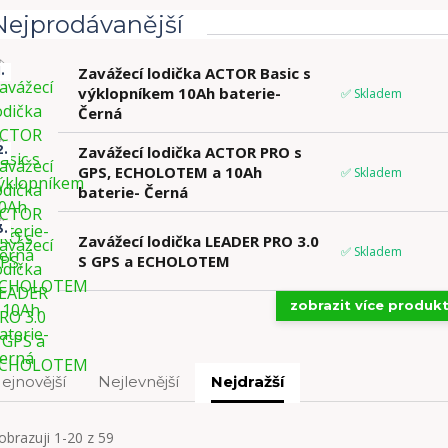
Nejprodávanější
.
Zavážecí lodička ACTOR Basic s
výklopníkem 10Ah baterie-
✅ Skladem
Černá
2.
Zavážecí lodička ACTOR PRO s
GPS, ECHOLOTEM a 10Ah
✅ Skladem
baterie- Černá
3.
Zavážecí lodička LEADER PRO 3.0
✅ Skladem
S GPS a ECHOLOTEM
zobrazit více produk
ejnovější
Nejlevnější
Nejdražší
obrazuji 1-20 z 59