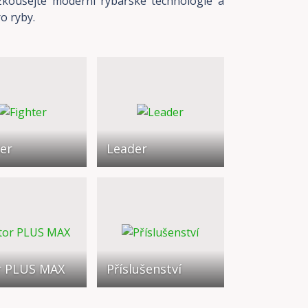
yzkoušejte moderní rybářské technologie a
ro ryby.
er
Leader
r PLUS MAX
Příslušenství