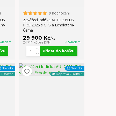
í
9 hodnocení
LUS
Zavážecí lodička ACTOR PLUS
em-
PRO 2025 s GPS a Echolotem-
Černá
29 900 Kč
/
ks
Skladem
✅ Skladem
24 711 Kč
bez DPH
íku
Přidat do košíku
 Novinka
🆕 Novinka
a ZDARMA
🚚 Doprava ZDARMA