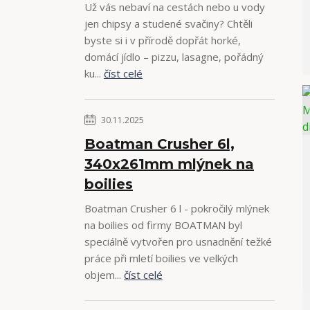
Už vás nebaví na cestách nebo u vody
jen chipsy a studené svačiny? Chtěli
byste si i v přírodě dopřát horké,
domácí jídlo – pizzu, lasagne, pořádný
ku...
číst celé
30.11.2025
Boatman Crusher 6l,
340x261mm mlýnek na
boilies
Boatman Crusher 6 l - pokročilý mlýnek
na boilies od firmy BOATMAN byl
speciálně vytvořen pro usnadnění težké
práce při mletí boilies ve velkých
objem...
číst celé