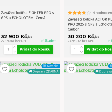
Zavážecí lodička FIGHTER PRO s
4 hodnocen
GPS a ECHOLOTEM- Černá
Zavážecí lodička ACTOR P
PRO 2025 s GPS a Echolot
Carbon
32 900 Kč
30 200 Kč
/
ks
/
ks
✅ Skladem
✅ 
27 190 Kč
bez DPH
24 959 Kč
bez DPH
Přidat do košíku
Přidat do koš
🆕 Novinka

🚚 Doprava ZDARMA
🚚 Doprav