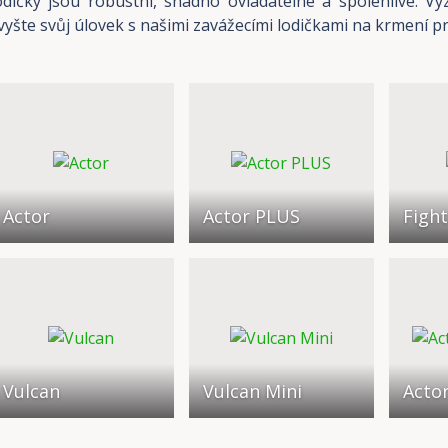
odičky jsou robustní, snadno ovladatelné a spolehlivé. V
vyšte svůj úlovek s našimi zavážecími lodičkami na krmení p
Actor
Actor PLUS
Fight
Vulcan
Vulcan Mini
Acto