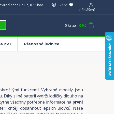
evírací doba Po-Pá, 8-16 hod.
CZK
Přihlášení
0
ks
za
0 Kč
t
a 2V1
Přenosné lednice
okročilými funkcemi! Vybrané modely jsou
. Díky silné baterii vydrží lodičky dlouho na
ytne všechny potřebné informace na
první
kteří chtějí dosáhnout lepších úlovků. Naše