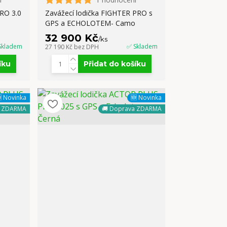
RO 3.0
Zavážecí lodička FIGHTER PRO s
GPS a ECHOLOTEM- Camo
32 900 Kč
/
ks
Skladem
✅ Skladem
27 190 Kč
bez DPH
íku
Přidat do košíku
 Novinka
🆕 Novinka
a ZDARMA
🚚 Doprava ZDARMA