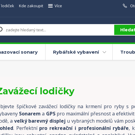
 lodiček
Kde zakoupit
Více
Ot
Hleda
azovací sonary
Rybářské vybavení
Troub
Zavážecí lodičky
bjevte špičkové zavážecí lodičky na krmení pro ryby s p
ybaveny
Sonarem
a
GPS
pro maximální přesnost a efektivitu
odě, a
velký barevný displej
u vybraných modelů vám posk
ohled
. Perfektní
pro rekreační i profesionální rybáře
, 