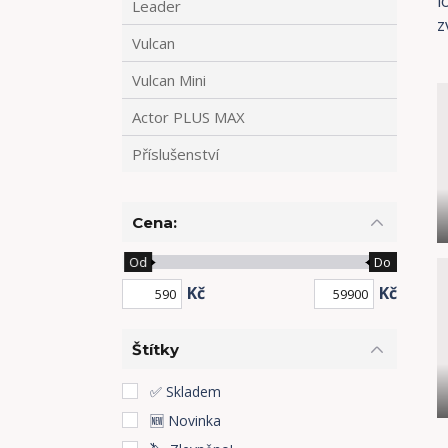
l
Leader
z
Vulcan
Vulcan Mini
Actor PLUS MAX
Příslušenství
Cena:
Od
Do
Kč
Kč
Štítky
✅ Skladem
🆕 Novinka