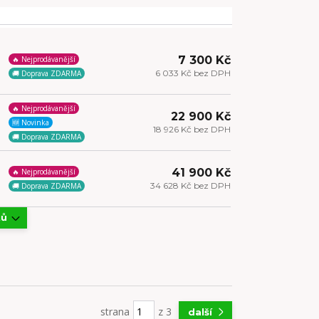
7 300 Kč
🔥 Nejprodávanější
6 033 Kč bez DPH
🚚 Doprava ZDARMA
🔥 Nejprodávanější
22 900 Kč
🆕 Novinka
18 926 Kč bez DPH
🚚 Doprava ZDARMA
41 900 Kč
🔥 Nejprodávanější
34 628 Kč bez DPH
🚚 Doprava ZDARMA
tů
strana
z 3
další