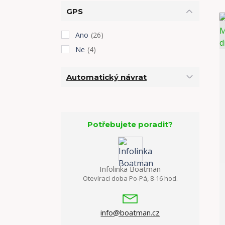
GPS
Ano
(26)
Ne
(4)
Automatický návrat
Potřebujete poradit?
Infolinka Boatman
Otevírací doba Po-Pá, 8-16 hod.
info@boatman.cz