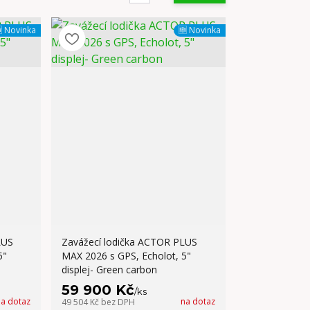
 Novinka
🆕 Novinka
LUS
Zavážecí lodička ACTOR PLUS
5"
MAX 2026 s GPS, Echolot, 5"
displej- Green carbon
59 900 Kč
/
ks
na dotaz
na dotaz
49 504 Kč
bez DPH