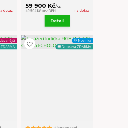
59 900 Kč
/
ks
na dotaz
na dotaz
49 504 Kč
bez DPH
Detail
dávanější
🆕 Novinka
a ZDARMA
🚚 Doprava ZDARMA
í
1 hodnocení