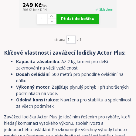
249 Kč
/
ks
✅ Skladem
206 Kč
bez DPH
Přidat do košíku
strana
z 1
Klíčové vlastnosti zavážecí lodičky Actor Plus:
Kapacita zásobníku
: Až 2 kg krmení pro delší
zakrmování na větší vzdálenosti.
Dosah ovládání
: 500 metrů pro pohodlné ovládání na
dálku.
Výkonný motor
: Zajišťuje plynulý pohyb i při zhoršených
podmínkách na vodě.
Odolná konstrukce
: Navržena pro stabilitu a spolehlivost
za všech podmínek.
Zavážecí lodička Actor Plus je ideálním řešením pro rybáře, kteří
hledají kombinaci vysokého výkonu, spolehlivosti a
jednoduchého ovládání. Prozkoumejte všechny výhody tohoto
modelu na Boatman.cz a objednejte si zavážecí lodičku, která