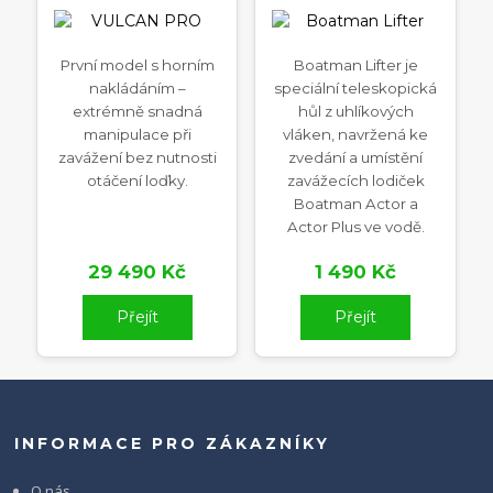
První model s horním
Boatman Lifter je
nakládáním –
speciální teleskopická
extrémně snadná
hůl z uhlíkových
manipulace při
vláken, navržená ke
zavážení bez nutnosti
zvedání a umístění
otáčení loďky.
zavážecích lodiček
Boatman Actor a
Actor Plus ve vodě.
29 490 Kč
1 490 Kč
Přejít
Přejít
INFORMACE PRO ZÁKAZNÍKY
O nás