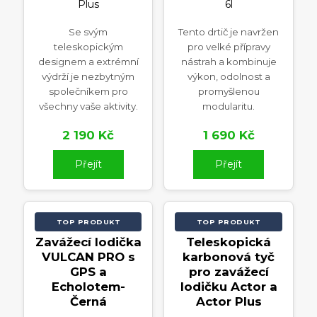
Se svým
Tento drtič je navržen
teleskopickým
pro velké přípravy
designem a extrémní
nástrah a kombinuje
výdrží je nezbytným
výkon, odolnost a
společníkem pro
promyšlenou
všechny vaše aktivity.
modularitu.
2 190 Kč
1 690 Kč
Přejít
Přejít
TOP PRODUKT
TOP PRODUKT
Zavážecí lodička
Teleskopická
VULCAN PRO s
karbonová tyč
GPS a
pro zavážecí
Echolotem-
lodičku Actor a
Černá
Actor Plus