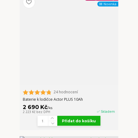
🆕 Novinka
24 hodnocení
Baterie k lodičce Actor PLUS 10Ah
2 690 Kč
/
ks
✅ Skladem
2 223 Kč
bez DPH
Přidat do košíku