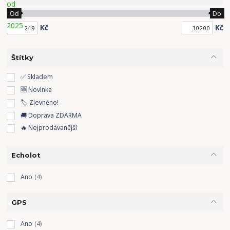
Od
Do
Kč
Kč
Štítky
✅ Skladem
🆕 Novinka
🏷️ Zlevněno!
🚚 Doprava ZDARMA
🔥 Nejprodávanější
Echolot
Ano
(4)
GPS
Ano
(4)