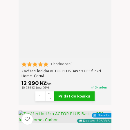
1 hodnocení
Zavážecí lodička ACTOR PLUS Basic s GPS funkcí
Home- Černá
12 990 Kč
/
ks
✅ Skladem
10 736 Kč
bez DPH
Přidat do košíku
🆕 Novinka
🚚 Doprava ZDARMA