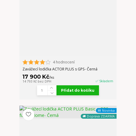
4 hodnocení
Zavážecí lodička ACTOR PLUS s GPS- Černá
17 900 Kč
/
ks
✅ Skladem
14 793 Kč
bez DPH
Přidat do košíku
🆕 Novinka
🚚 Doprava ZDARMA