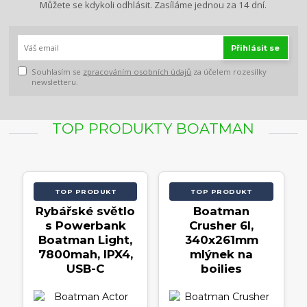
Můžete se kdykoli odhlásit. Zasíláme jednou za 14 dní.
Přihlásit se
Souhlasím se
zpracováním osobních údajů
za účelem rozesílky
newsletteru.
TOP PRODUKTY BOATMAN
TOP PRODUKT
TOP PRODUKT
Rybářské světlo
Boatman
s Powerbank
Crusher 6l,
Boatman Light,
340x261mm
7800mah, IPX4,
mlýnek na
USB-C
boilies