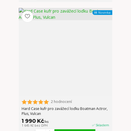
🆕 Novinka
2 hodnocení
Hard Case kufr pro zavážecí loďku Boatman Actror,
Plus, Vulcan
1 990 Kč
/
ks
✅ Skladem
1 645 Kč
bez DPH