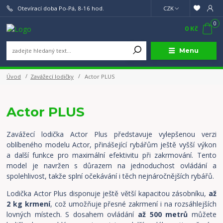
Otevírací doba Po-Pá, 8-16 hod.
CZK
0
0 Kč
Menu
Úvod
Zavážecí lodičky
Actor PLUS
Actor PLUS
Zavážecí lodička Actor Plus představuje vylepšenou verzi
oblíbeného modelu Actor, přinášející rybářům ještě vyšší výkon
a další funkce pro maximální efektivitu při zakrmování. Tento
model je navržen s důrazem na jednoduchost ovládání a
spolehlivost, takže splní očekávání i těch nejnáročnějších rybářů.
Lodička Actor Plus disponuje ještě větší kapacitou zásobníku,
až
2 kg krmení
, což umožňuje přesné zakrmení i na rozsáhlejších
lovných místech. S dosahem ovládání
až 500 metrů
můžete