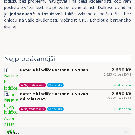
lodičku bez problému navigovat i na delší vzdálenosti, což vám
poskytuje větší flexibilitu při volbě lovné oblasti. Dálkové ovládání
je
jednoduché a intuitivní
, takže zvládnete lodičku řídit bez
ohledu na vaše zkušenosti. Možnost GPS, Echolot a barevného
displeje.
Nejprodávanější
Baterie k lodičce Actor PLUS 10Ah
2 690 Kč
1.
2 223 Kč bez DPH
✅ Skladem
🔥 Nejprodávanější
🆕 Novinka
Baterie k lodičce Actor PLUS 12Ah
2 690 Kč
2.
od roku 2025
2 223 Kč bez DPH
✅ Skladem
🔥 Nejprodávanější
🆕 Novinka
Cena: