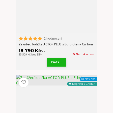
2 hodnocení
Zavážecí lodička ACTOR PLUS s Echolotem- Carbon
18 790 Kč
/
ks
❌ Není skladem
15 529 Kč
bez DPH
Detail
🆕 Novinka
🚚 Doprava ZDARMA