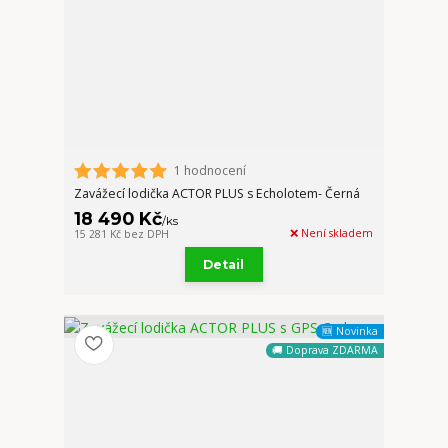
1 hodnocení
Zavážecí lodička ACTOR PLUS s Echolotem- Černá
18 490 Kč
/
ks
❌ Není skladem
15 281 Kč
bez DPH
Detail
🆕 Novinka
🚚 Doprava ZDARMA