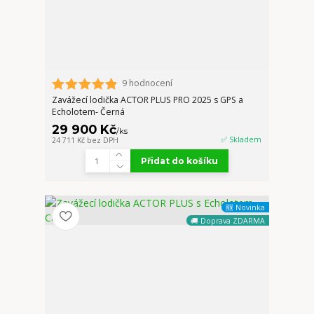
9 hodnocení
Zavážecí lodička ACTOR PLUS PRO 2025 s GPS a
Echolotem- Černá
29 900 Kč
/
ks
✅ Skladem
24 711 Kč
bez DPH
Přidat do košíku
🆕 Novinka
🚚 Doprava ZDARMA