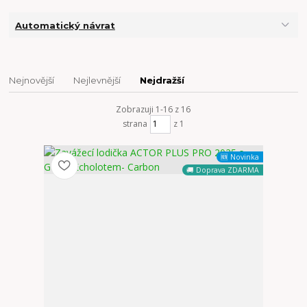
Automatický návrat
Nejnovější
Nejlevnější
Nejdražší
Zobrazuji 1-16 z 16
strana
z 1
🆕 Novinka
🚚 Doprava ZDARMA