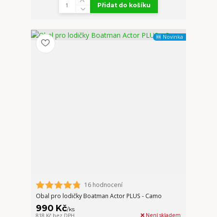
Přidat do košíku
🆕 Novinka
16 hodnocení
Obal pro lodičky Boatman Actor PLUS - Camo
990 Kč
/
ks
❌ Není skladem
818 Kč
bez DPH