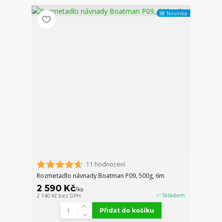
🆕 Novinka
11 hodnocení
Rozmetadlo návnady Boatman P09, 500g, 6m
2 590 Kč
/
ks
✅ Skladem
2 140 Kč
bez DPH
Přidat do košíku