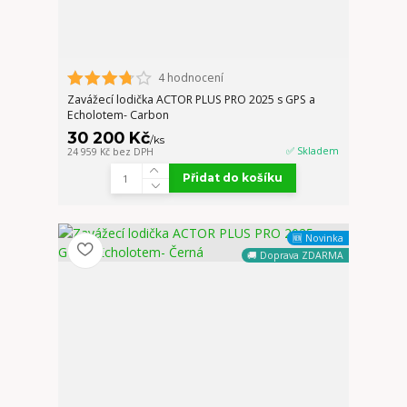
4 hodnocení
Zavážecí lodička ACTOR PLUS PRO 2025 s GPS a
Echolotem- Carbon
30 200 Kč
/
ks
✅ Skladem
24 959 Kč
bez DPH
Přidat do košíku
🆕 Novinka
🚚 Doprava ZDARMA