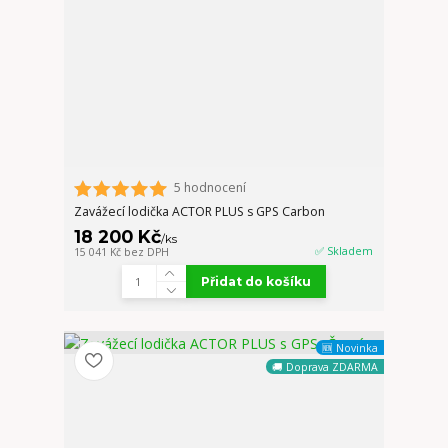
5 hodnocení
Zavážecí lodička ACTOR PLUS s GPS Carbon
18 200 Kč
/
ks
✅ Skladem
15 041 Kč
bez DPH
Přidat do košíku
🆕 Novinka
🚚 Doprava ZDARMA