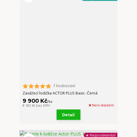
7 hodnocení
Zavážecí lodička ACTOR PLUS Basic- Černá
9 900 Kč
/
ks
❌ Není skladem
8 182 Kč
bez DPH
Detail
🔥 Nejprodávanější