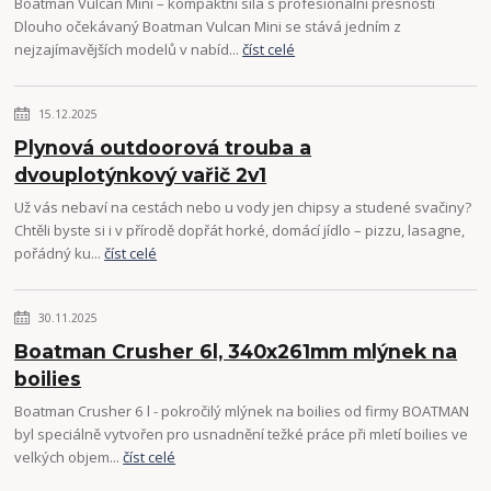
Boatman Vulcan Mini – kompaktní síla s profesionální přesností
Dlouho očekávaný Boatman Vulcan Mini se stává jedním z
nejzajímavějších modelů v nabíd...
číst celé
15.12.2025
Plynová outdoorová trouba a
dvouplotýnkový vařič 2v1
Už vás nebaví na cestách nebo u vody jen chipsy a studené svačiny?
Chtěli byste si i v přírodě dopřát horké, domácí jídlo – pizzu, lasagne,
pořádný ku...
číst celé
30.11.2025
Boatman Crusher 6l, 340x261mm mlýnek na
boilies
Boatman Crusher 6 l - pokročilý mlýnek na boilies od firmy BOATMAN
byl speciálně vytvořen pro usnadnění težké práce při mletí boilies ve
velkých objem...
číst celé