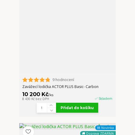
9 hodnocení
Zavážecí lodička ACTOR PLUS Basic- Carbon
10 200 Kč
/
ks
✅ Skladem
8 430 Kč
bez DPH
Přidat do košíku
🆕 Novinka
🚚 Doprava ZDARMA