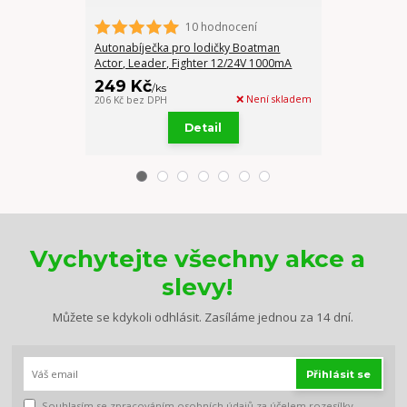
10 hodnocení
Autonabíječka pro lodičky Boatman
Autonabíječka
Actor, Leader, Fighter 12/24V 1000mA
PLUS a Vulcan
249 Kč
249 Kč
/
ks
/
ks
❌ Není skladem
206 Kč
bez DPH
206 Kč
bez DPH
Detail
Vychytejte všechny akce a
slevy!
Můžete se kdykoli odhlásit. Zasíláme jednou za 14 dní.
Přihlásit se
Souhlasím se
zpracováním osobních údajů
za účelem rozesílky