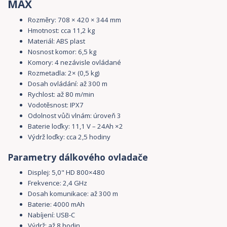
MAX
Rozměry: 708 × 420 × 344 mm
Hmotnost: cca 11,2 kg
Materiál: ABS plast
Nosnost komor: 6,5 kg
Komory: 4 nezávisle ovládané
Rozmetadla: 2× (0,5 kg)
Dosah ovládání: až 300 m
Rychlost: až 80 m/min
Vodotěsnost: IPX7
Odolnost vůči vlnám: úroveň 3
Baterie loďky: 11,1 V – 24Ah ×2
Výdrž loďky: cca 2,5 hodiny
Parametry dálkového ovladače
Displej: 5,0" HD 800×480
Frekvence: 2,4 GHz
Dosah komunikace: až 300 m
Baterie: 4000 mAh
Nabíjení: USB-C
Výdrž: až 8 hodin