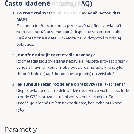
Často kladené otázky (FAQ)
Co znamená systém All-In-One v ovladači Actor Plus
MAX?
Znamená to, že echosonda je vestavěná přímo v ovladači.
Nemusíte používat samostatný displej na stojanu ani tablet.
Celý obraz dna a data GPS vidíte na 5" dotykovém displeji
ovladače.
Je možné odpojit rozmetadla návnady?
Rozmetadla jsou ovládána nezávisle. Můžete provést přesný
výhoz z hlavních komor nebo použít rozmetadla k rozptýlení
drobné frakce (např. konopí nebo pelety) na větší ploše.
Jak funguje režim rozdělené obrazovky (split-screen)?
Displej ovladače se rozdělí na dvě části: vlevo vidíte trasu lodě
a body GPS, vpravo aktuální zobrazení z echolotu. To
umožňuje přesně umístit návnadu tam, kde echolot ukázal
ryby.
Parametry