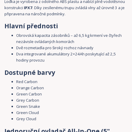
Loďka je vyrobena z odolného ABS plastu a nabízí plně vodotěsnou
konstrukci
IPX7
. Díky zesílenému trupu zvládá vlny až úrovně 3 a je
připravena na náročné podmínky.
Hlavní přednosti
Obrovská kapacita zásobníků – až 6,5 kg krmení ve čtyřech
nezávisle ovládaných komorách
Dvě rozmetadla pro široký rozhoz návnady
Dva integrované akumulátory 2×24Ah poskytující až 2,5
hodiny provozu
Dostupné barvy
Red Carbon
Orange Carbon
Green Carbon
Grey Carbon
Green Snake
Green Cloud
Grey Cloud
Jednoruční ovladač All-In-One (5"