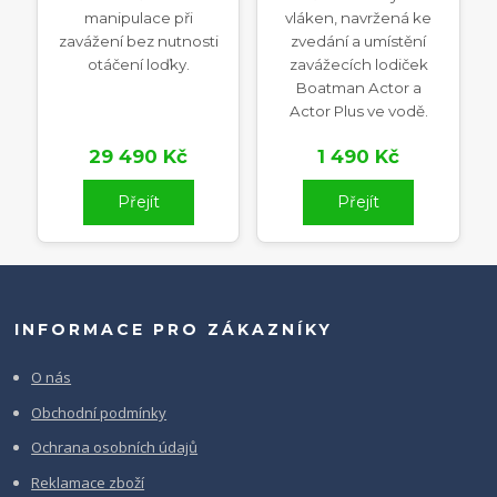
manipulace při
vláken, navržená ke
zavážení bez nutnosti
zvedání a umístění
otáčení loďky.
zavážecích lodiček
Boatman Actor a
Actor Plus ve vodě.
29 490 Kč
1 490 Kč
Přejít
Přejít
INFORMACE PRO ZÁKAZNÍKY
O nás
Obchodní podmínky
Ochrana osobních údajů
Reklamace zboží