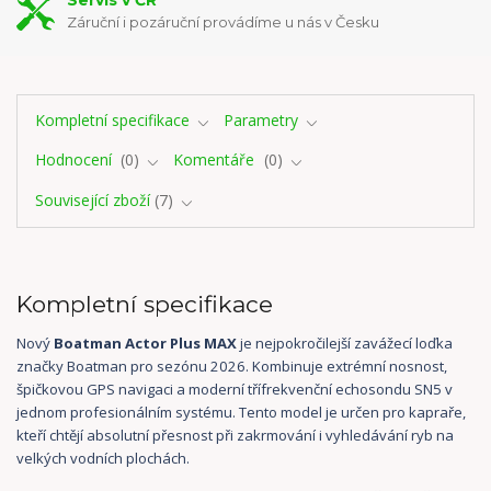
Servis v ČR
Záruční i pozáruční provádíme u nás v Česku
Kompletní specifikace
Parametry
Hodnocení
0
Komentáře
0
Související zboží
7
Kompletní specifikace
Nový
Boatman Actor Plus MAX
je nejpokročilejší zavážecí loďka
značky Boatman pro sezónu 2026. Kombinuje extrémní nosnost,
špičkovou GPS navigaci a moderní třífrekvenční echosondu SN5 v
jednom profesionálním systému. Tento model je určen pro kapraře,
kteří chtějí absolutní přesnost při zakrmování i vyhledávání ryb na
velkých vodních plochách.