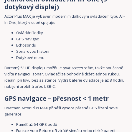
dotykový displej)
Actor Plus MAX je vybaven moderním dálkovým ovladačem typu All-
In-One, který v sobě spojuje:
Ovládání loďky
GPS navigaci
Echosondu
Sonarovou historii
Dotykové menu
Barevný 5" HD displej umožňuje
split-screen
režim, takže současně
vidíte navigaci i sonar. Ovladač lze pohodlně držet jednou rukou,
ideální při lovu bez asistence. Výdrž baterie ovladače je až 8 hodin,
nabíjení probíhá přes USB-C.
GPS navigace – přesnost < 1 metr
Boatman Actor Plus MAX přináší vysoce přesné GPS řízení nové
generace:
Paměť až 64 GPS bodů
Funkce Auto-Return při ztrátě signálu nebo nízké baterii