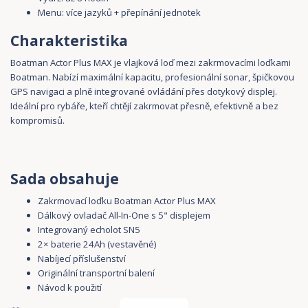
Menu: více jazyků + přepínání jednotek
Charakteristika
Boatman Actor Plus MAX je vlajková loď mezi zakrmovacími loďkami
Boatman. Nabízí maximální kapacitu, profesionální sonar, špičkovou
GPS navigaci a plně integrované ovládání přes dotykový displej.
Ideální pro rybáře, kteří chtějí zakrmovat přesně, efektivně a bez
kompromisů.
Sada obsahuje
Zakrmovací loďku Boatman Actor Plus MAX
Dálkový ovladač All-In-One s 5" displejem
Integrovaný echolot SN5
2× baterie 24Ah (vestavěné)
Nabíjecí příslušenství
Originální transportní balení
Návod k použití