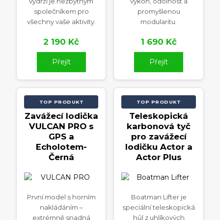
výdrží je nezbytným
výkon, odolnost a
společníkem pro
promyšlenou
všechny vaše aktivity.
modularitu.
2 190 Kč
1 690 Kč
Přejít
Přejít
TOP PRODUKT
TOP PRODUKT
Zavážecí lodička
Teleskopická
VULCAN PRO s
karbonová tyč
GPS a
pro zavážecí
Echolotem-
lodičku Actor a
Černá
Actor Plus
První model s horním
Boatman Lifter je
nakládáním –
speciální teleskopická
extrémně snadná
hůl z uhlíkových