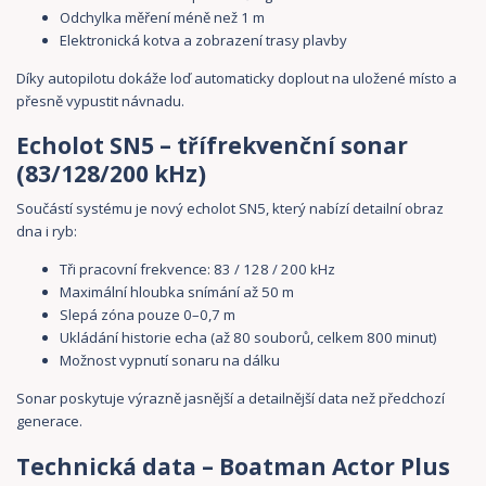
Odchylka měření méně než 1 m
Elektronická kotva a zobrazení trasy plavby
Díky autopilotu dokáže loď automaticky doplout na uložené místo a
přesně vypustit návnadu.
Echolot SN5 – třífrekvenční sonar
(83/128/200 kHz)
Součástí systému je nový echolot SN5, který nabízí detailní obraz
dna i ryb:
Tři pracovní frekvence: 83 / 128 / 200 kHz
Maximální hloubka snímání až 50 m
Slepá zóna pouze 0–0,7 m
Ukládání historie echa (až 80 souborů, celkem 800 minut)
Možnost vypnutí sonaru na dálku
Sonar poskytuje výrazně jasnější a detailnější data než předchozí
generace.
Technická data – Boatman Actor Plus