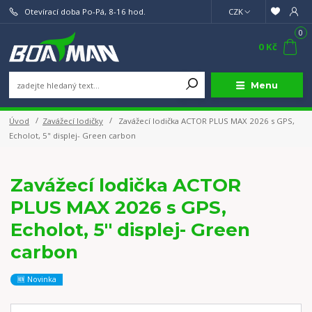
Otevírací doba Po-Pá, 8-16 hod.
CZK
0
0 Kč
Menu
Úvod
Zavážecí lodičky
Zavážecí lodička ACTOR PLUS MAX 2026 s GPS,
Echolot, 5" displej- Green carbon
Zavážecí lodička ACTOR
PLUS MAX 2026 s GPS,
Echolot, 5" displej- Green
carbon
🆕 Novinka