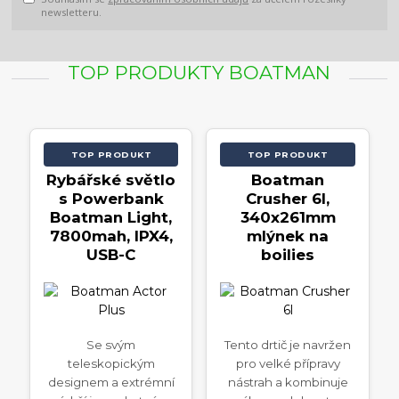
newsletteru.
TOP PRODUKTY BOATMAN
TOP PRODUKT
TOP PRODUKT
Rybářské světlo
Boatman
s Powerbank
Crusher 6l,
Boatman Light,
340x261mm
7800mah, IPX4,
mlýnek na
USB-C
boilies
Se svým
Tento drtič je navržen
teleskopickým
pro velké přípravy
designem a extrémní
nástrah a kombinuje