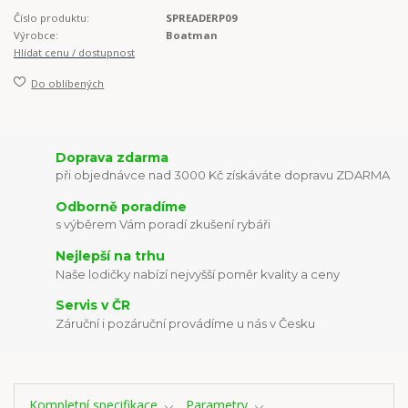
Číslo produktu:
SPREADERP09
Výrobce:
Boatman
Hlídat cenu / dostupnost
Do oblíbených
Doprava zdarma
při objednávce nad 3000 Kč získáváte dopravu ZDARMA
Odborně poradíme
s výběrem Vám poradí zkušení rybáři
Nejlepší na trhu
Naše lodičky nabízí nejvyšší poměr kvality a ceny
Servis v ČR
Záruční i pozáruční provádíme u nás v Česku
Kompletní specifikace
Parametry