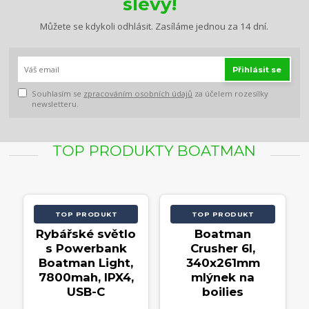
slevy!
Můžete se kdykoli odhlásit. Zasíláme jednou za 14 dní.
Přihlásit se
Souhlasím se
zpracováním osobních údajů
za účelem rozesílky
newsletteru.
TOP PRODUKTY BOATMAN
TOP PRODUKT
TOP PRODUKT
Rybářské světlo
Boatman
s Powerbank
Crusher 6l,
Boatman Light,
340x261mm
7800mah, IPX4,
mlýnek na
USB-C
boilies