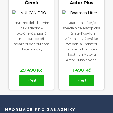
Černá
Actor Plus
První model s horním
Boatman Lifter je
nakládáním –
speciální teleskopická
extrémně snadná
hůl z uhlíkových
manipulace při
vláken, navržená ke
zavážení bez nutnosti
zvedání a umístění
otáčení loďky.
zavážecích lodiček
Boatman Actor a
Actor Plus ve vodě.
29 490 Kč
1 490 Kč
Přejít
Přejít
INFORMACE PRO ZÁKAZNÍKY