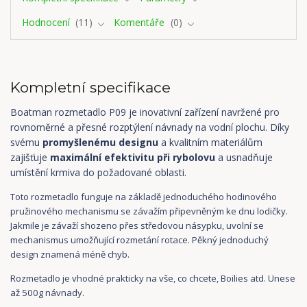
Hodnocení
11
Komentáře
0
Kompletní specifikace
Boatman rozmetadlo P09 je inovativní zařízení navržené pro
rovnoměrné a přesné rozptýlení návnady na vodní plochu. Díky
svému
promyšlenému designu
a kvalitním materiálům
zajišťuje
maximální efektivitu při rybolovu
a usnadňuje
umístění krmiva do požadované oblasti.
Toto rozmetadlo funguje na základě jednoduchého hodinového
pružinového mechanismu se závažím připevněným ke dnu lodičky.
Jakmile je závaží shozeno přes středovou násypku, uvolní se
mechanismus umožňující rozmetání rotace. Pěkný jednoduchý
design znamená méně chyb.
Rozmetadlo je vhodné prakticky na vše, co chcete, Boilies atd. Unese
až 500g návnady.