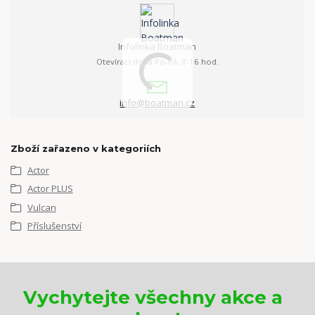
Infolinka Boatman
Otevírací doba Po-Pá, 8-16 hod.
info@boatman.cz
Zboží zařazeno v kategoriích
Actor
Actor PLUS
Vulcan
Příslušenství
Vychytejte všechny akce a