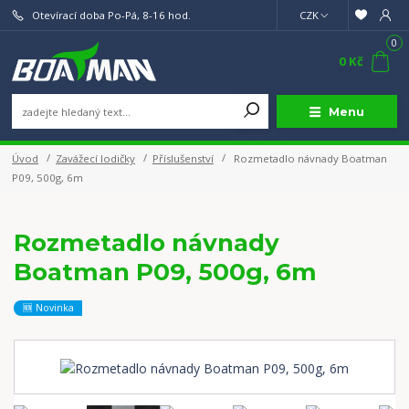
Otevírací doba Po-Pá, 8-16 hod.
CZK
0
0 Kč
Menu
Úvod
Zavážecí lodičky
Příslušenství
Rozmetadlo návnady Boatman
P09, 500g, 6m
Rozmetadlo návnady
Boatman P09, 500g, 6m
🆕 Novinka