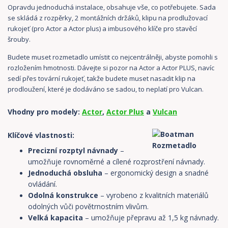
Opravdu jednoduchá instalace, obsahuje vše, co potřebujete. Sada
se skládá z rozpěrky, 2 montážních držáků, klipu na prodlužovací
rukojeť (pro Actor a Actor plus) a imbusového klíče pro stavěcí
šrouby.
Budete muset rozmetadlo umístit co nejcentrálněji, abyste pomohli s
rozložením hmotnosti. Dávejte si pozor na Actor a Actor PLUS, navíc
sedí přes tovární rukojeť, takže budete muset nasadit klip na
prodloužení, které je dodáváno se sadou, to neplatí pro Vulcan.
Vhodny pro modely:
Actor
,
Actor Plus
a
Vulcan
Klíčové vlastnosti:
Precizní rozptyl návnady
–
umožňuje rovnoměrné a cílené rozprostření návnady.
Jednoduchá obsluha
– ergonomický design a snadné
ovládání.
Odolná konstrukce
– vyrobeno z kvalitních materiálů
odolných vůči povětrnostním vlivům.
Velká kapacita
– umožňuje přepravu až 1,5 kg návnady.