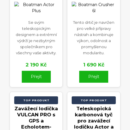
Se svým
Tento drtič je navržen
teleskopickým
pro velké přípravy
designem a extrémní
nástrah a kombinuje
výdrží je nezbytným
výkon, odolnost a
společníkem pro
promyšlenou
všechny vaše aktivity.
modularitu.
2 190 Kč
1 690 Kč
Přejít
Přejít
TOP PRODUKT
TOP PRODUKT
Zavážecí lodička
Teleskopická
VULCAN PRO s
karbonová tyč
GPS a
pro zavážecí
Echolotem-
lodičku Actor a