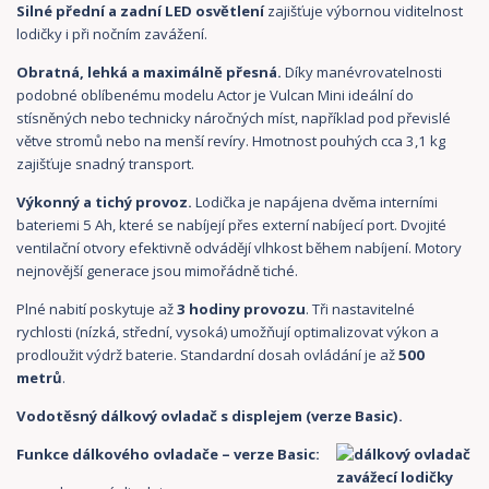
Silné přední a zadní LED osvětlení
zajišťuje výbornou viditelnost
lodičky i při nočním zavážení.
Obratná, lehká a maximálně přesná.
Díky manévrovatelnosti
podobné oblíbenému modelu Actor je Vulcan Mini ideální do
stísněných nebo technicky náročných míst, například pod převislé
větve stromů nebo na menší revíry. Hmotnost pouhých cca 3,1 kg
zajišťuje snadný transport.
Výkonný a tichý provoz.
Lodička je napájena dvěma interními
bateriemi 5 Ah, které se nabíjejí přes externí nabíjecí port. Dvojité
ventilační otvory efektivně odvádějí vlhkost během nabíjení. Motory
nejnovější generace jsou mimořádně tiché.
Plné nabití poskytuje až
3 hodiny provozu
. Tři nastavitelné
rychlosti (nízká, střední, vysoká) umožňují optimalizovat výkon a
prodloužit výdrž baterie. Standardní dosah ovládání je až
500
metrů
.
Vodotěsný dálkový ovladač s displejem (verze Basic).
Funkce dálkového ovladače – verze Basic: