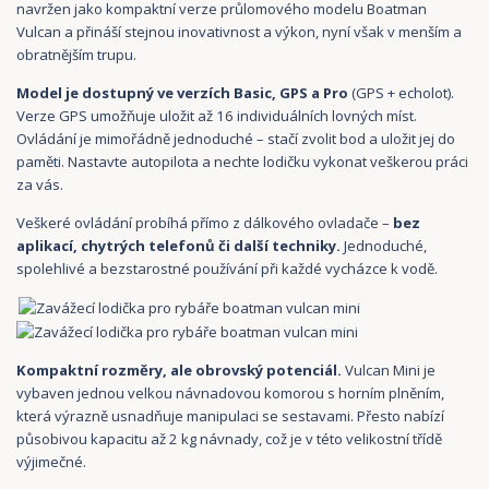
navržen jako kompaktní verze průlomového modelu Boatman
Vulcan a přináší stejnou inovativnost a výkon, nyní však v menším a
obratnějším trupu.
Model je dostupný ve verzích Basic, GPS a Pro
(GPS + echolot).
Verze GPS umožňuje uložit až 16 individuálních lovných míst.
Ovládání je mimořádně jednoduché – stačí zvolit bod a uložit jej do
paměti. Nastavte autopilota a nechte lodičku vykonat veškerou práci
za vás.
Veškeré ovládání probíhá přímo z dálkového ovladače –
bez
aplikací, chytrých telefonů či další techniky.
Jednoduché,
spolehlivé a bezstarostné používání při každé vycházce k vodě.
Kompaktní rozměry, ale obrovský potenciál.
Vulcan Mini je
vybaven jednou velkou návnadovou komorou s horním plněním,
která výrazně usnadňuje manipulaci se sestavami. Přesto nabízí
působivou kapacitu až 2 kg návnady, což je v této velikostní třídě
výjimečné.