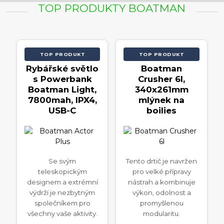
TOP PRODUKTY BOATMAN
TOP PRODUKT
TOP PRODUKT
Rybářské světlo
Boatman
s Powerbank
Crusher 6l,
Boatman Light,
340x261mm
7800mah, IPX4,
mlýnek na
USB-C
boilies
Se svým
Tento drtič je navržen
teleskopickým
pro velké přípravy
designem a extrémní
nástrah a kombinuje
výdrží je nezbytným
výkon, odolnost a
společníkem pro
promyšlenou
všechny vaše aktivity.
modularitu.