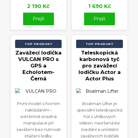
2 190 Kč
1 690 Kč
Přejít
Přejít
TOP PRODUKT
TOP PRODUKT
Zavážecí lodička
Teleskopická
VULCAN PRO s
karbonová tyč
GPS a
pro zavážecí
Echolotem-
lodičku Actor a
Černá
Actor Plus
První model s horním
Boatman Lifter je
nakládáním –
speciální teleskopická
extrémně snadná
hůl z uhlíkových
manipulace při
vláken, navržená ke
zavážení bez nutnosti
zvedání a umístění
otáčení loďky.
zavážecích lodiček