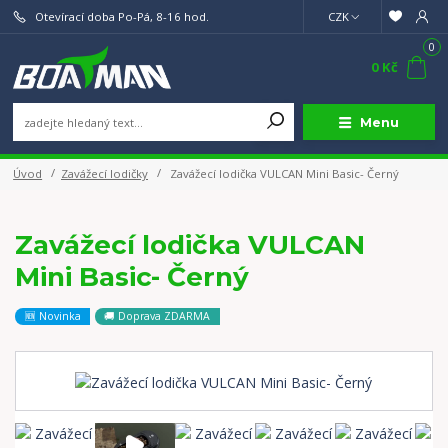
Otevírací doba Po-Pá, 8-16 hod.
CZK
0
0 Kč
Menu
Úvod
Zavážecí lodičky
Zavážecí lodička VULCAN Mini Basic- Černý
Zavážecí lodička VULCAN
Mini Basic- Černý
🆕 Novinka
🚚 Doprava ZDARMA