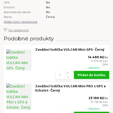
GPS:
Ne
Echolot:
Ne
Automatický návrat:
Ne
Barva:
Černá
Hlídat cenu / dostupnost
Do oblíbených
Podobné produkty
Zavážecí lodička VULCAN Mini GPS- Černý
14 490 Kč
/
ks
11 975 Kč
bez
DPH
✅ Skladem
Přidat do košíku
Zavážecí lodička VULCAN Mini PRO s GPS a
Echolot- Černý
23 190 Kč
/
ks
19 165 Kč
bez
DPH
✅ Skladem