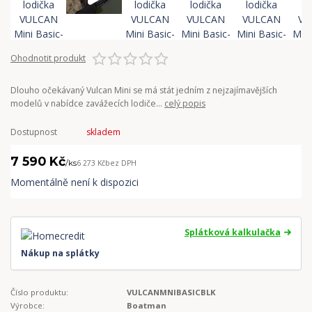
Ohodnotit produkt
Dlouho očekávaný Vulcan Mini se má stát jedním z nejzajímavějších
modelů v nabídce zavážecích lodiče...
celý popis
Dostupnost
skladem
7 590 Kč
/
ks
6 273 Kč
bez DPH
Momentálně není k dispozici
Splátková kalkulačka
Nákup na splátky
Číslo produktu:
VULCANMNIBASICBLK
Výrobce:
Boatman