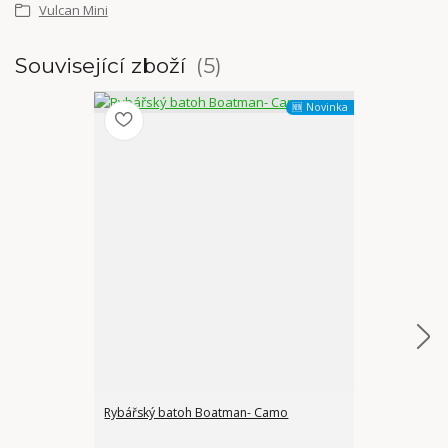
Vulcan Mini
Související zboží
5
🆕 Novinka
Rybářský batoh Boatman- Camo
Rybářský bat