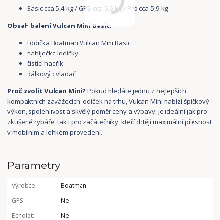
Basic cca 5,4 kg / GPS cca 5,6 kg / Pro cca 5,9 kg
Obsah balení Vulcan Mini Basic:
Lodička Boatman Vulcan Mini Basic
nabíječka lodičky
čisticí hadřík
dálkový ovladač
Proč zvolit Vulcan Mini?
Pokud hledáte jednu z nejlepších
kompaktních zavážecích lodiček na trhu, Vulcan Mini nabízí špičkový
výkon, spolehlivost a skvělý poměr ceny a výbavy. Je ideální jak pro
zkušené rybáře, tak i pro začátečníky, kteří chtějí maximální přesnost
v mobilním a lehkém provedení.
Parametry
Výrobce
Boatman
GPS
Ne
Echolot
Ne