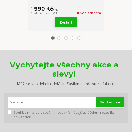
1 990 Kč
1 990 Kč
/
ks
/
❌ Není skladem
1 645 Kč
bez DPH
1 645 Kč
bez DP
Detail
Vychytejte všechny akce a
slevy!
Můžete se kdykoli odhlásit. Zasíláme jednou za 14 dní.
Přihlásit se
Souhlasím se
zpracováním osobních údajů
za účelem rozesílky
newsletteru.