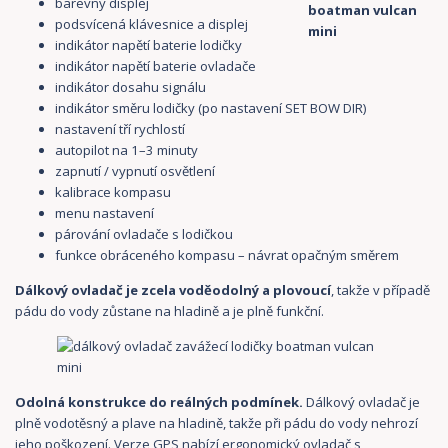
barevný displej
podsvícená klávesnice a displej
indikátor napětí baterie lodičky
indikátor napětí baterie ovladače
indikátor dosahu signálu
indikátor směru lodičky (po nastavení SET BOW DIR)
nastavení tří rychlostí
autopilot na 1–3 minuty
zapnutí / vypnutí osvětlení
kalibrace kompasu
menu nastavení
párování ovladače s lodičkou
funkce obráceného kompasu – návrat opačným směrem
Dálkový ovladač je zcela voděodolný a plovoucí
, takže v případě
pádu do vody zůstane na hladině a je plně funkční.
Odolná konstrukce do reálných podmínek.
Dálkový ovladač je
plně vodotěsný a plave na hladině, takže při pádu do vody nehrozí
jeho poškození. Verze GPS nabízí ergonomický ovladač s