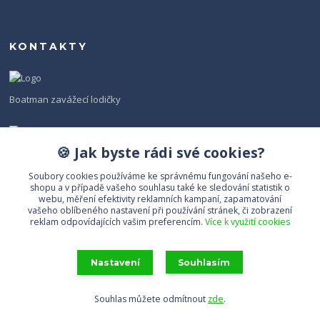
KONTAKTY
Boatman zavážecí lodičky
Infolinka Boatman
Otevírací doba Po-Pá, 8-16 hod.
🍪 Jak byste rádi své cookies?
info@boatman.cz
Soubory cookies používáme ke správnému fungování našeho e-
shopu a v případě vašeho souhlasu také ke sledování statistik o
webu, měření efektivity reklamních kampaní, zapamatování
vašeho oblíbeného nastavení při používání stránek, či zobrazení
reklam odpovídajících vašim preferencím.
Více k využití cookies
Nastavení
Souhlasím
Všechna práva vyhrazena Boatman s.r.o.
Souhlas můžete odmítnout
zde
.
Vytvořeno na
Eshop-rychle.cz