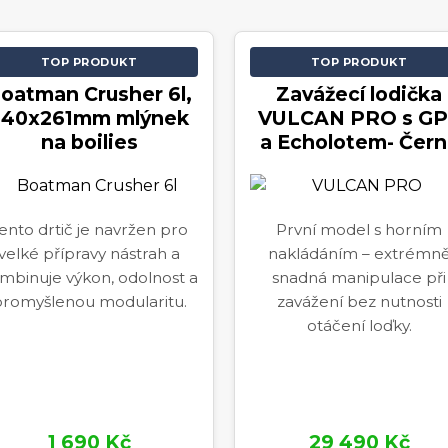
TOP PRODUKT
TOP PRODUKT
oatman Crusher 6l,
Zavážecí lodička
340x261mm mlýnek
VULCAN PRO s GP
na boilies
a Echolotem- Čern
ento drtič je navržen pro
První model s horním
velké přípravy nástrah a
nakládáním – extrémn
mbinuje výkon, odolnost a
snadná manipulace při
romyšlenou modularitu.
zavážení bez nutnosti
otáčení loďky.
1 690 Kč
29 490 Kč