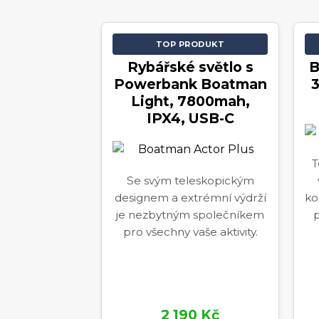
TOP PRODUKT
Rybářské světlo s
B
Powerbank Boatman
Light, 7800mah,
IPX4, USB-C
T
Se svým teleskopickým
designem a extrémní výdrží
ko
je nezbytným společníkem
p
pro všechny vaše aktivity.
2 190 Kč