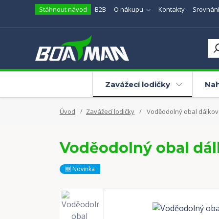
Stáhnout návod
B2B
O nákupu
Kontakty
Srovnání
Zavážecí lodičky
Nah
Úvod
Zavážecí lodičky
Voděodolný obal dálko
Voděodolný obal dá
🆕 Novinka