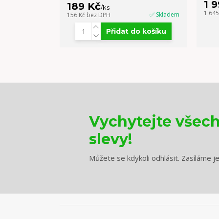
1 
189 Kč
/
ks
1 64
✅ Skladem
156 Kč
bez DPH
Přidat do košíku
Vychytejte všec
slevy!
Můžete se kdykoli odhlásit. Zasíláme j