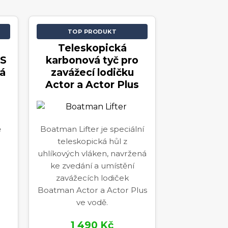
TOP PRODUKT
Teleskopická
S
karbonová tyč pro
á
zavážecí lodičku
Actor a Actor Plus
ě
Boatman Lifter je speciální
teleskopická hůl z
uhlíkových vláken, navržená
ke zvedání a umístění
zavážecích lodiček
Boatman Actor a Actor Plus
ve vodě.
1 490 Kč