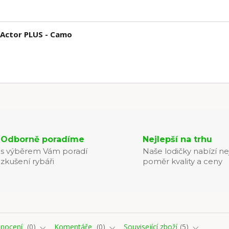
 Actor PLUS - Camo
Odborně poradíme
Nejlepší na trhu
s výběrem Vám poradí
Naše lodičky nabízí ne
zkušení rybáři
poměr kvality a ceny
nocení
0
Komentáře
0
Související zboží
5