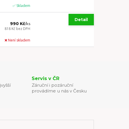
✅ Skladem
Detail
990 Kč
/
ks
818 Kč
bez DPH
❌ Není skladem
Servis v ČR
jvyšší
Záruční i pozáruční
provádíme u nás v Česku