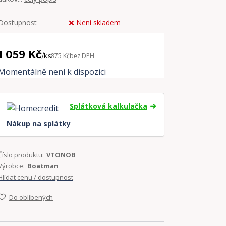
Dostupnost
❌ Není skladem
1 059 Kč
/
ks
875 Kč
bez DPH
Momentálně není k dispozici
Splátková kalkulačka
Nákup na splátky
Číslo produktu:
VTONOB
Výrobce:
Boatman
Hlídat cenu / dostupnost
Do oblíbených