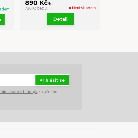
890 Kč
189 Kč
/
ks
/
ks
❌ Není skladem
736 Kč
bez DPH
ladem
156 Kč
bez DP
Detail
u
Přihlásit se
ním osobních údajů
za účelem