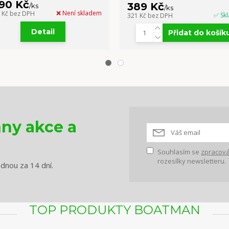
990 Kč
389 Kč
/
ks
/
ks
❌ Není skladem
5 Kč
bez DPH
✅ Sk
321 Kč
bez DPH
Detail
Přidat do košík
hny akce a
Souhlasím se
zpracová
rozesílky newsletteru.
ednou za 14 dní.
TOP PRODUKTY BOATMAN