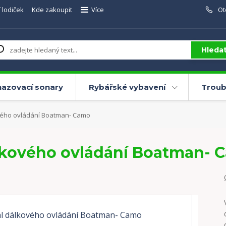
 lodiček
Kde zakoupit
Více
Ot
Hleda
azovací sonary
Rybářské vybavení
Troub
vého ovládání Boatman- Camo
lkového ovládání Boatman- 