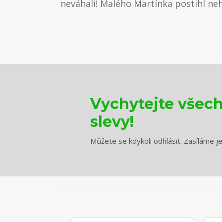
neváhali! Malého Martínka postihl nehe
Vychytejte všec
slevy!
Můžete se kdykoli odhlásit. Zasíláme j