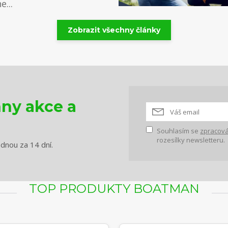
...
Zobrazit všechny články
hny akce a
Souhlasím se
zpracová
rozesílky newsletteru.
ednou za 14 dní.
TOP PRODUKTY BOATMAN