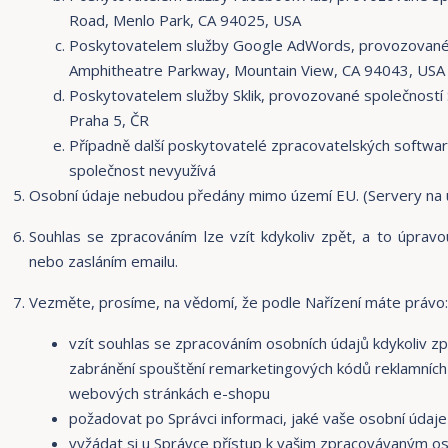
Road, Menlo Park, CA 94025, USA
Poskytovatelem služby Google AdWords, provozované s
Amphitheatre Parkway, Mountain View, CA 94043, USA
Poskytovatelem služby Sklik, provozované společností 
Praha 5, ČR
Případně další poskytovatelé zpracovatelských softwarů
společnost nevyužívá
Osobní údaje nebudou předány mimo území EU. (Servery na
Souhlas se zpracováním lze vzít kdykoliv zpět, a to úprav
nebo zasláním emailu.
Vezměte, prosíme, na vědomí, že podle Nařízení máte právo:
vzít souhlas se zpracováním osobních údajů kdykoliv zp
zabránění spouštění remarketingových kódů reklamních
webových stránkách e-shopu
požadovat po Správci informaci, jaké vaše osobní údaj
vyžádat si u Správce přístup k vašim zpracovávaným os