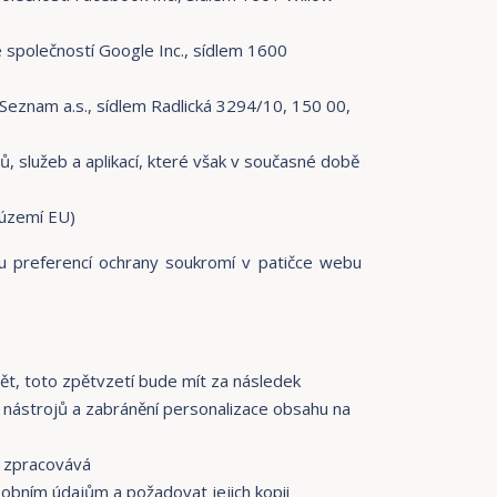
polečností Google Inc., sídlem 1600
Seznam a.s., sídlem Radlická 3294/10, 150 00,
, služeb a aplikací, které však v současné době
 území EU)
ou preferencí ochrany soukromí v patičce webu
ět, toto zpětvzetí bude mít za následek
 nástrojů a zabránění personalizace obsahu na
e zpracovává
obním údajům a požadovat jejich kopii