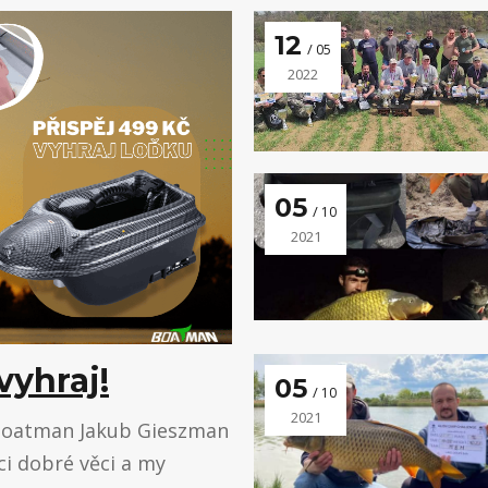
12
05
2022
05
10
2021
vyhraj!
05
10
2021
 Boatman Jakub Gieszman
i dobré věci a my