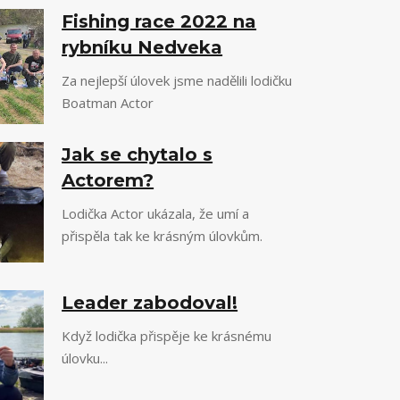
Fishing race 2022 na
rybníku Nedveka
Za nejlepší úlovek jsme nadělili lodičku
Boatman Actor
Jak se chytalo s
Actorem?
Lodička Actor ukázala, že umí a
přispěla tak ke krásným úlovkům.
Leader zabodoval!
Když lodička přispěje ke krásnému
úlovku...