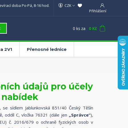
evírací doba Po-Pá, 8-16 hod.
CZK
Přihlášení
0
ks
za
0 Kč
t
a 2V1
Přenosné lednice
ních údajů pro účely
 nabídek
 se sídlem Jablunkovská 851/40 Český Těšín
, oddíl C, vložka 76321 (dále jen
„Správce“
),
EU) č. 2016/679 o ochraně fyzických osob v