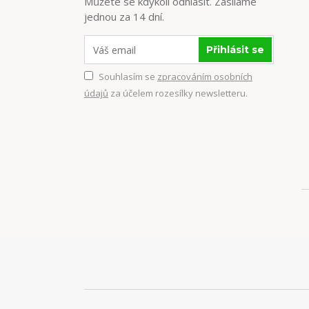
Můžete se kdykoli odhlásit. Zasíláme
jednou za 14 dní.
Přihlásit se
Souhlasím se
zpracováním osobních
údajů
za účelem rozesílky newsletteru.