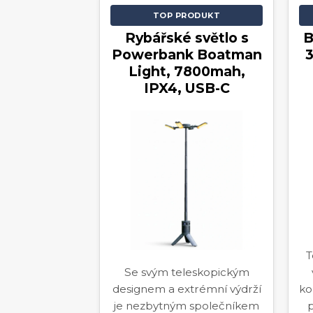
TOP PRODUKT
Rybářské světlo s
B
Powerbank Boatman
Light, 7800mah,
IPX4, USB-C
T
Se svým teleskopickým
designem a extrémní výdrží
ko
je nezbytným společníkem
p