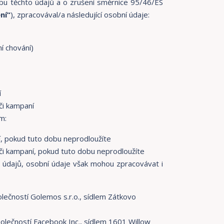
bu těchto údajů a o zrušení směrnice 95/46/ES
ní“
), zpracovával/a následující osobní údaje:
ní chování)
í
či kampaní
m:
í, pokud tuto dobu neprodloužíte
či kampaní, pokud tuto dobu neprodloužíte
 údajů, osobní údaje však mohou zpracovávat i
ečností Golemos s.r.o., sídlem Zátkovo
lečností Facebook Inc., sídlem 1601 Willow