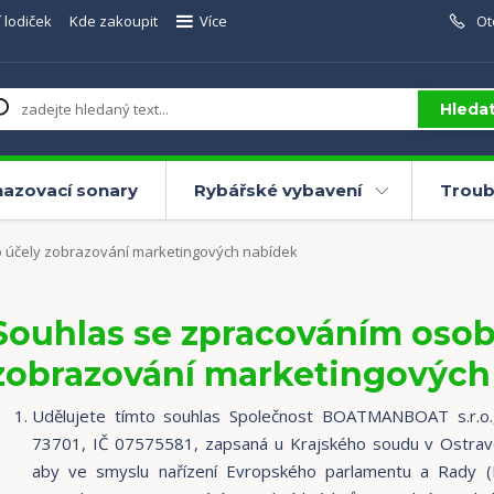
 lodiček
Kde zakoupit
Více
Ot
Hleda
azovací sonary
Rybářské vybavení
Troub
 účely zobrazování marketingových nabídek
Souhlas se zpracováním osob
zobrazování marketingových
Udělujete tímto souhlas Společnost BOATMANBOAT s.r.o.,
73701, IČ 07575581, zapsaná u Krajského soudu v Ostravě
aby ve smyslu nařízení Evropského parlamentu a Rady (