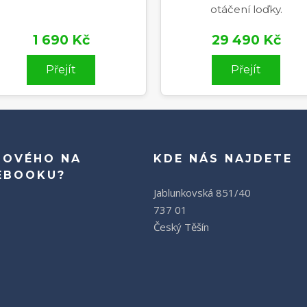
otáčení loďky.
1 690 Kč
29 490 Kč
Přejít
Přejít
NOVÉHO NA
KDE NÁS NAJDETE
EBOOKU?
Jablunkovská 851/40
737 01
Český Těšín