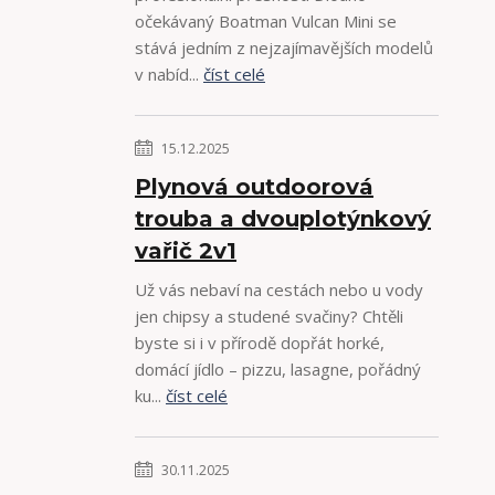
očekávaný Boatman Vulcan Mini se
stává jedním z nejzajímavějších modelů
v nabíd...
číst celé
15.12.2025
Plynová outdoorová
trouba a dvouplotýnkový
vařič 2v1
Už vás nebaví na cestách nebo u vody
jen chipsy a studené svačiny? Chtěli
byste si i v přírodě dopřát horké,
domácí jídlo – pizzu, lasagne, pořádný
ku...
číst celé
30.11.2025