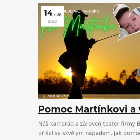
14
09
2022
Pomoc Martínkovi a 
Náš kamarád a zároveň tester firmy
přišel se skvělým nápadem, jak pomoc