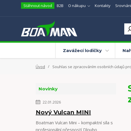
Stáhnout návod
B2B
O nákupu
Kontakty
Srovnání
Zavážecí lodičky
Nah
Úvod
Souhlas se zpracováním osobních údajů pro
Novinky
22.01.2026
Nový Vulcan MINI
Boatman Vulcan Mini – kompaktní síla s
profesionální přesností Dlouho