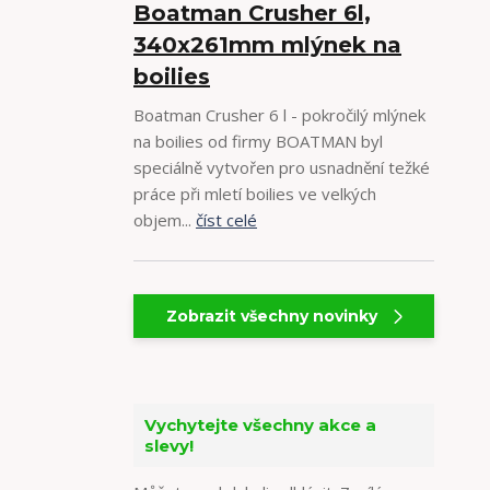
Boatman Crusher 6l,
340x261mm mlýnek na
boilies
Boatman Crusher 6 l - pokročilý mlýnek
na boilies od firmy BOATMAN byl
speciálně vytvořen pro usnadnění težké
práce při mletí boilies ve velkých
objem...
číst celé
Zobrazit všechny novinky
Vychytejte všechny akce a
slevy!