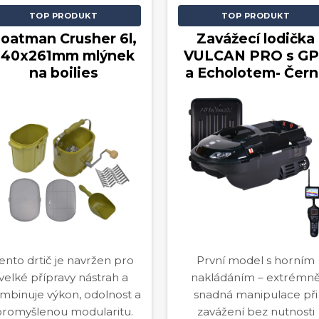
TOP PRODUKT
TOP PRODUKT
oatman Crusher 6l,
Zavážecí lodička
340x261mm mlýnek
VULCAN PRO s GP
na boilies
a Echolotem- Čern
ento drtič je navržen pro
První model s horním
velké přípravy nástrah a
nakládáním – extrémn
mbinuje výkon, odolnost a
snadná manipulace při
romyšlenou modularitu.
zavážení bez nutnosti