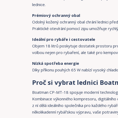
lednice.
Prémiový ochranný obal
Odolný kožený ochranný obal chrání lednici př
Praktické otevírání pomocí zipu umožňuje rychl
Ideální pro rybáře i cestovatele
Objem 18 litrů poskytuje dostatek prostoru pro 
volbou nejen pro rybaření, ale také pro kempov
Nízká spotřeba energie
Díky příkonu pouhých 65 W nabízí vysoký chladi
Proč si vybrat lednici Boa
Boatman CP-MT-18 spojuje moderní technologie,
Kombinace výkonného kompresoru, digitálního o
z ní dělá ideálního společníka pro každého rybář
několikadenní rybářskou výpravu, vaše potravin