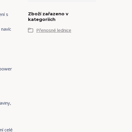
Zboží zařazeno v
ní s
kategoriích
 navíc
Přenosné lednice
 power
é
aviny,
ní celé