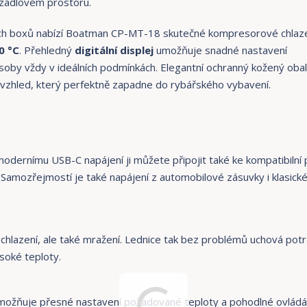
azadlovém prostoru.
cích boxů nabízí Boatman CP-MT-18 skutečné kompresorové chlaze
0 °C
. Přehledný
digitální displej
umožňuje snadné nastavení
oby vždy v ideálních podmínkách. Elegantní ochranný kožený obal
ný vzhled, který perfektně zapadne do rybářského vybavení.
 modernímu USB-C napájení ji můžete připojit také ke kompatibilní
Samozřejmostí je také napájení z automobilové zásuvky i klasick
hlazení, ale také mražení. Lednice tak bez problémů uchová potr
ysoké teploty.
 umožňuje přesné nastavení požadované teploty a pohodlné ovládá