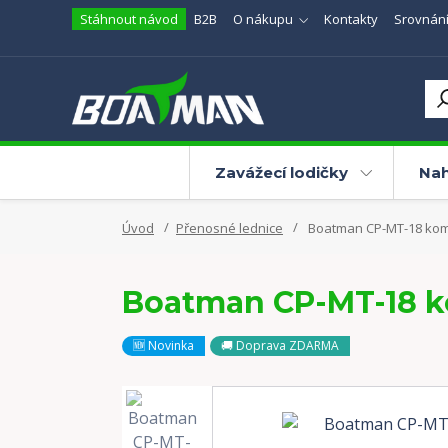
Stáhnout návod
B2B
O nákupu
Kontakty
Srovnání
Zavážecí lodičky
Nah
Úvod
Přenosné lednice
Boatman CP-MT-18 kompr
Boatman CP-MT-18 ko
🆕 Novinka
🚚 Doprava ZDARMA