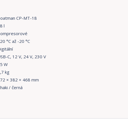
oatman CP-MT-18
8 l
ompresorové
20 °C až -20 °C
igitální
SB-C, 12 V, 24 V, 230 V
5 W
,7 kg
72 × 382 × 468 mm
haki / černá