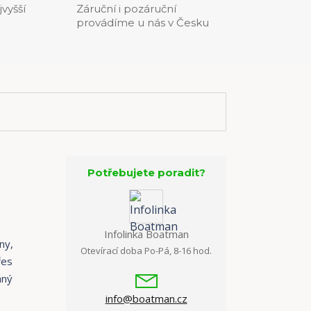
jvyšší
Záruční i pozáruční
provádíme u nás v Česku
Potřebujete poradit?
Infolinka Boatman
ny,
Otevírací doba Po-Pá, 8-16 hod.
řes
nný
info@boatman.cz