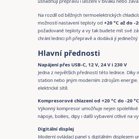
usnadňují přepravu i uložení v bivaku nebo zav
Na rozdíl od běžných termoelektrických chladi
možností nastavení teploty od
+20 °C až do -2
požadované teploty a vy tak budete mít své zás
chrání lednici při přepravě a dodává jí jedineč
Hlavní přednosti
Napájení přes USB-C, 12 V, 24 V i 230 V
Jedna z největších předností této lednice. Díky
station nebo jiným moderním zdrojům energie. 
elektrické sítě.
Kompresorové chlazení od +20 °C do -20 °C
Výkonný kompresor umožňuje nejen spolehlivé c
nápoje, boilies, dipy i další vybavení citlivé na v
Digitální displej
Moderní ovládací panel s digitálním displejem