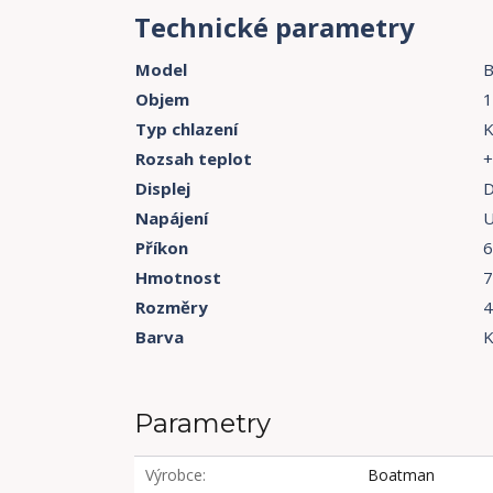
Technické parametry
Model
B
Objem
1
Typ chlazení
K
Rozsah teplot
+
Displej
D
Napájení
U
Příkon
6
Hmotnost
7
Rozměry
4
Barva
K
Parametry
Výrobce
Boatman