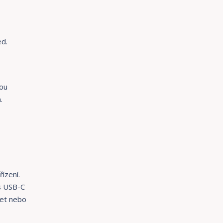
ed.
lou
.
ízení.
es USB-C
let nebo