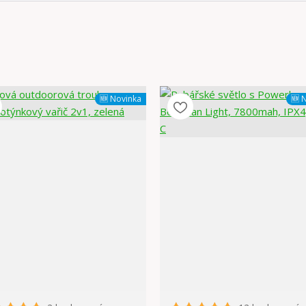
🆕 Novinka
🆕 