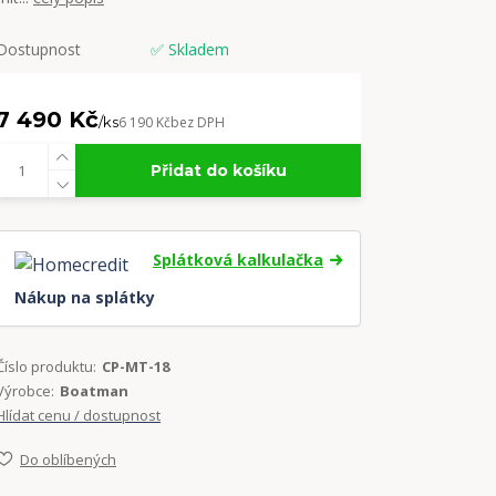
Dostupnost
✅ Skladem
7 490 Kč
/
ks
6 190 Kč
bez DPH
Přidat do košíku
Splátková kalkulačka
Nákup na splátky
Číslo produktu:
CP-MT-18
Výrobce:
Boatman
Hlídat cenu / dostupnost
Do oblíbených