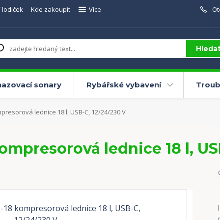
 lodiček
Kde zakoupit
Více
Ot
Hleda
azovací sonary
Rybářské vybavení
Troub
esorová lednice 18 l, USB-C, 12/24/230 V
mpresorová lednice 18 l, USB