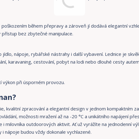
ed poškozením během přepravy a zároveň jí dodává elegantní vzhl
ý přístup bez zbytečné manipulace.
jídlo, nápoje, rybářské nástrahy i další vybavení. Lednice je skvě
ání, karavaning, cestování, pobyt na lodi nebo dlouhé cesty autem
cí výkon při úsporném provozu.
tman?
 kvalitní zpracování a elegantní design v jednom kompaktním zař
vládání, možnosti mražení až na -20 °C a unikátního napájení př
e i milovníka outdoorových aktivit. Ať už vyrážíte na jednodenní vý
y i nápoje budou vždy dokonale vychlazené.