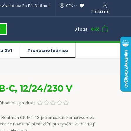
evírací doba Po-Pá, 8-16 hod.
CZK
Přihlášení
0
ks
za
0 Kč
t
a 2V1
Přenosné lednice
-C, 12/24/230 V
Ohodnotit produkt
Boatman CP-MT-18 je kompaktní kompresorová
lednice navržená především pro rybáře, kteří chtějí
mít...
celý popis