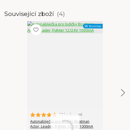
Související zboží
4
🆕 Novinka
10 hodnocení
Autonabíječka pro lodičky Boatman
Autonabíječka
Actor, Leader, Fighter 12/24V 1000mA
PLUS a Vulcan