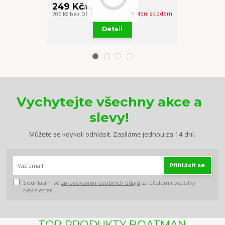
249 Kč
249 Kč
/
ks
/
ks
❌ Není skladem
206 Kč
bez DPH
206 Kč
bez DPH
Detail
Vychytejte všechny akce a
slevy!
Můžete se kdykoli odhlásit. Zasíláme jednou za 14 dní.
Přihlásit se
Souhlasím se
zpracováním osobních údajů
za účelem rozesílky
newsletteru.
TOP PRODUKTY BOATMAN