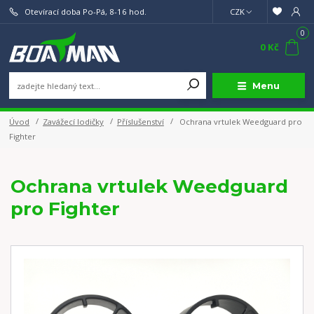
Otevírací doba Po-Pá, 8-16 hod.
CZK
0
0 Kč
Menu
Úvod
Zavážecí lodičky
Příslušenství
Ochrana vrtulek Weedguard pro
Fighter
Ochrana vrtulek Weedguard
pro Fighter