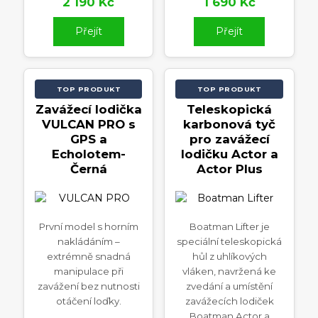
2 190 Kč
1 690 Kč
Přejít
Přejít
TOP PRODUKT
TOP PRODUKT
Zavážecí lodička
Teleskopická
VULCAN PRO s
karbonová tyč
GPS a
pro zavážecí
Echolotem-
lodičku Actor a
Černá
Actor Plus
První model s horním
Boatman Lifter je
nakládáním –
speciální teleskopická
extrémně snadná
hůl z uhlíkových
manipulace při
vláken, navržená ke
zavážení bez nutnosti
zvedání a umístění
otáčení loďky.
zavážecích lodiček
Boatman Actor a