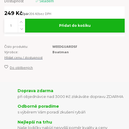
Dostupnost
✅ Skladem
249 Kč
/
pár
206 Kč
bez DPH
Přidat do košíku
Číslo produktu:
WEEDGUARDSF
Výrobce:
Boatman
Hlídat cenu / dostupnost
Do oblíbených
Doprava zdarma
při objednávce nad 3000 Kč získáváte dopravu ZDARMA
Odborně poradíme
s výběrem Vám poradí zkušení rybáři
Nejlepší na trhu
Naše lodičky nabízí nejvyšší poměr kvality a ceny