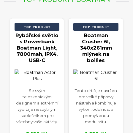
TOP PRODUKT
TOP PRODUKT
Rybářské světlo
Boatman
s Powerbank
Crusher 6l,
Boatman Light,
340x261mm
7800mah, IPX4,
mlýnek na
USB-C
boilies
Se svým
Tento drtič je navržen
teleskopickým
pro velké přípravy
designem a extrémní
nástrah a kombinuje
výdrží je nezbytným
výkon, odolnost a
společníkem pro
promyšlenou
všechny vaše aktivity.
modularitu.